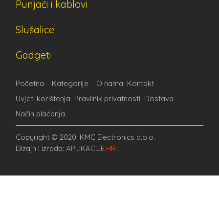
Punjači i kablovi
Slušalice
Gadgeti
Početna
Kategorije
O nama
Kontakt
Uvjeti korištenja
Pravilnik privatnosti
Dostava
Način plaćanja
Copyright © 2020. KMC Electronics d.o.o.
Dizajn i izrada:
APLIKACIJE
.HR