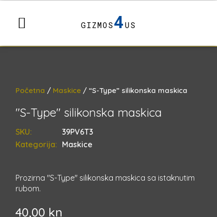
4
GIZMOS
US
Početna
/
Maskice
/ “S-Type” silikonska maskica
"S-Type" silikonska maskica
SKU:
39PV6T3
Kategorija:
Maskice
Prozirna "S-Type" silikonska maskica sa istaknutim
rubom.
40,00
kn