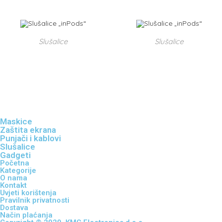
Slušalice
Slušalice
Slušalice „inPods“
Slušalice „inPods“
190,00
kn
190,00
kn
DODAJ U KOŠARICU
DODAJ U KOŠARICU
Maskice
Zaštita ekrana
Punjači i kablovi
Slušalice
Gadgeti
Početna
Kategorije
O nama
Kontakt
Uvjeti korištenja
Pravilnik privatnosti
Dostava
Način plaćanja