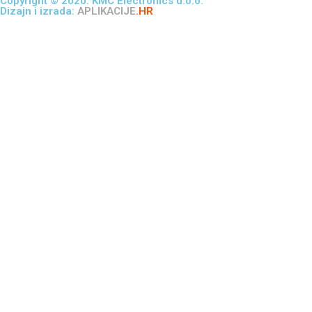
Copyright © 2020. KMC Electronics d.o.o.
Dizajn i izrada:
APLIKACIJE
.HR