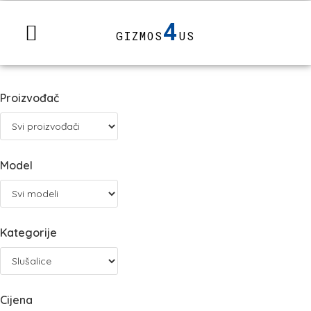
4
GIZMOS
US
Proizvođač
Model
Kategorije
Cijena