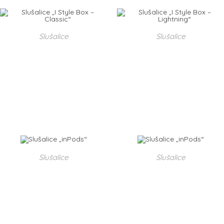
Slušalice
Slušalice
Slušalice „I Style Box –
Slušalice „I Style Box –
Classic“
Lightning“
50,00
kn
90,00
kn
DODAJ U KOŠARICU
DODAJ U KOŠARICU
Slušalice
Slušalice
Slušalice „inPods“
Slušalice „inPods“
190,00
kn
190,00
kn
DODAJ U KOŠARICU
DODAJ U KOŠARICU