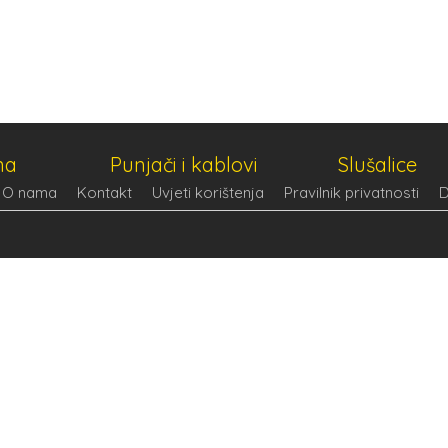
na
Punjači i kablovi
Slušalice
O nama
Kontakt
Uvjeti korištenja
Pravilnik privatnosti
D