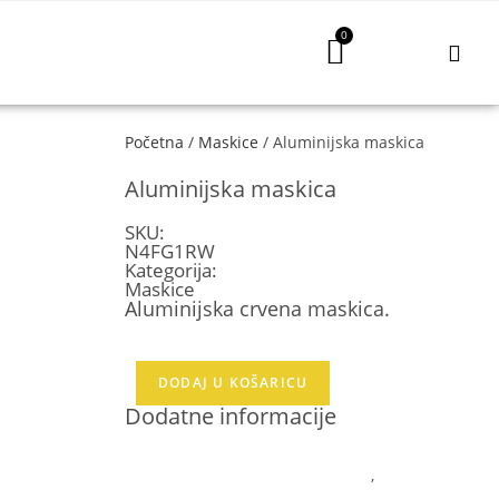
Početna
/
Maskice
/ Aluminijska maskica
Aluminijska maskica
SKU:
N4FG1RW
Kategorija:
Maskice
Aluminijska crvena maskica.
60,00
kn
DODAJ U KOŠARICU
Dodatne informacije
MODEL
HONOR 10 Lite
,
P Smart 2019