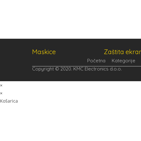
Maskice
Zaštita ekra
Početna
Kategorije
Copyright © 2020. KMC Electronics d.o.o.
×
×
Košarica