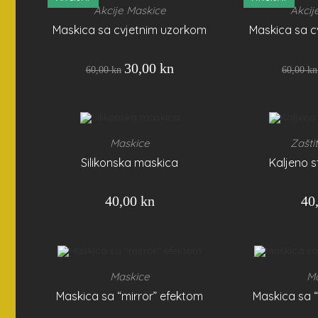
Akcije
Maskice
Akcij
,
Maskica sa cvjetnim uzorkom
Maskica sa c
30,00
kn
60,00
kn
60,00
kn
Maskice
Zašti
Silikonska maskica
Kaljeno s
40,00
kn
40
Maskice
Ma
Maskica sa “mirror” efektom
Maskica sa “