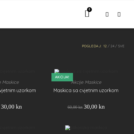
POGLEDAJ:
12
24
SVE
AKCIJA!
e
Maskice
Akcije
Maskice
,
,
vjetnim uzorkom
Maskica sa cvjetnim uzorkom
30,00
kn
30,00
kn
60,00
kn