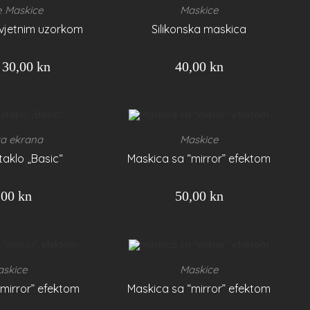
e
Maskice
Maskice
,
vjetnim uzorkom
Silikonska maskica
30,00
kn
40,00
kn
ta ekrana
Maskice
taklo „Basic“
Maskica sa “mirror” efektom
,00
kn
50,00
kn
skice
Maskice
mirror” efektom
Maskica sa “mirror” efektom