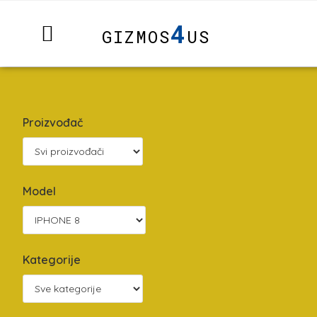
4
GIZMOS
US
Proizvođač
Model
Kategorije