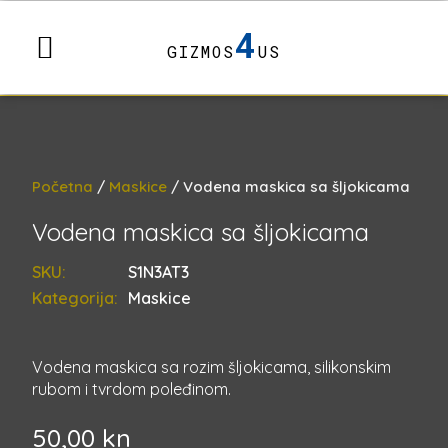
4
GIZMOS
US
Početna
/
Maskice
/ Vodena maskica sa šljokicama
Vodena maskica sa šljokicama
SKU:
S1N3AT3
Kategorija:
Maskice
Vodena maskica sa rozim šljokicama, silikonskim
rubom i tvrdom poleđinom.
50,00
kn