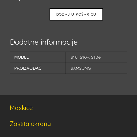
DODAJ U KOŠARICU
Dodatne informacije
MODEL
S10
,
S10+
,
S10e
PROIZVOĐAČ
SAMSUNG
Maskice
Zaštita ekrana