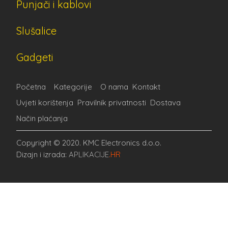
Punjači i kablovi
Slušalice
Gadgeti
Početna
Kategorije
O nama
Kontakt
Uvjeti korištenja
Pravilnik privatnosti
Dostava
Način plaćanja
Copyright © 2020. KMC Electronics d.o.o.
Dizajn i izrada:
APLIKACIJE
.HR