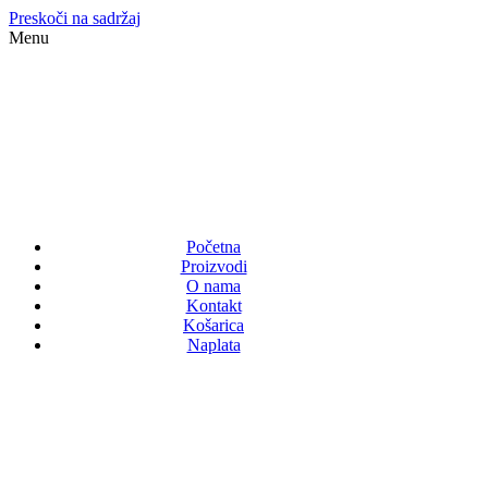
Preskoči na sadržaj
Menu
Početna
Proizvodi
O nama
Kontakt
Košarica
Naplata