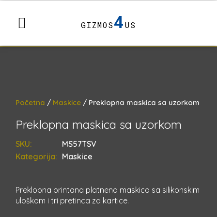
4
GIZMOS
US
Početna
/
Maskice
/ Preklopna maskica sa uzorkom
Preklopna maskica sa uzorkom
SKU:
MS57TSV
Kategorija:
Maskice
Preklopna printana platnena maskica sa silikonskim
uloškom i tri pretinca za kartice.