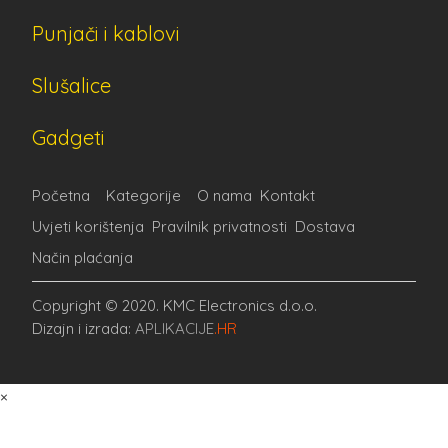
Punjači i kablovi
Slušalice
Gadgeti
Početna
Kategorije
O nama
Kontakt
Uvjeti korištenja
Pravilnik privatnosti
Dostava
Način plaćanja
Copyright © 2020. KMC Electronics d.o.o.
Dizajn i izrada:
APLIKACIJE
.HR
×