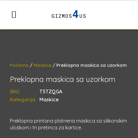
4
GIZMOS
US
Početna
/
Maskice
/ Preklopna maskica sa uzorkom
Preklopna maskica sa uzorkom
SKU:
T5TZQGA
Kategorija:
Maskice
Preklopna printana platnena maskica sa silikonskim
uloškom i tri pretinca za kartice.