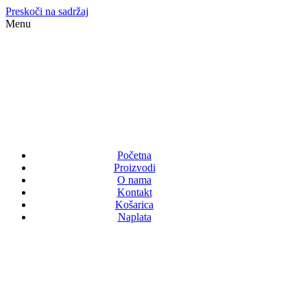
Preskoči na sadržaj
Menu
Početna
Proizvodi
O nama
Kontakt
Košarica
Naplata