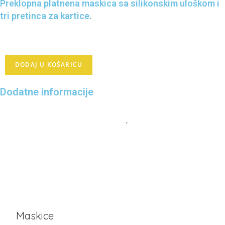
Preklopna platnena maskica sa silikonskim uloškom i
tri pretinca za kartice.
70,00
kn
DODAJ U KOŠARICU
Dodatne informacije
MODEL
IPHONE X
,
IPHONE XS
PROIZVOĐAČ
APPLE
Maskice