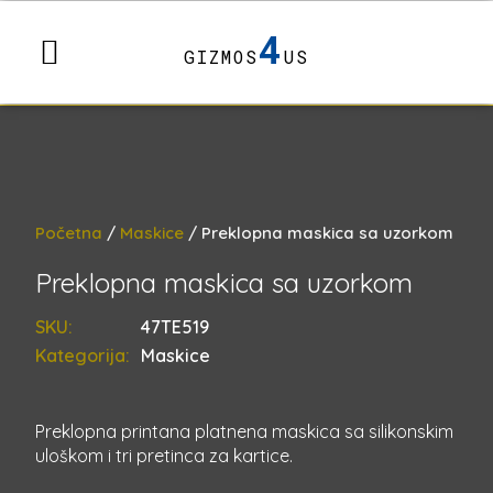
4
GIZMOS
US
Početna
/
Maskice
/ Preklopna maskica sa uzorkom
Preklopna maskica sa uzorkom
SKU:
47TE519
Kategorija:
Maskice
Preklopna printana platnena maskica sa silikonskim
uloškom i tri pretinca za kartice.