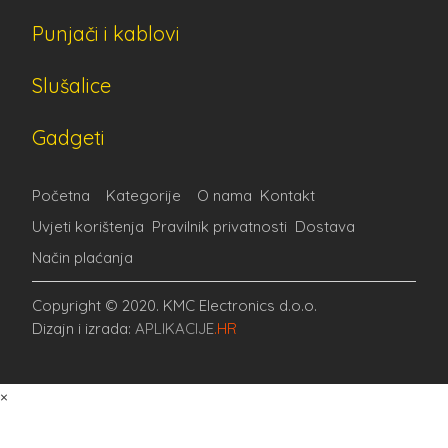
Punjači i kablovi
Slušalice
Gadgeti
Početna
Kategorije
O nama
Kontakt
Uvjeti korištenja
Pravilnik privatnosti
Dostava
Način plaćanja
Copyright © 2020. KMC Electronics d.o.o.
Dizajn i izrada:
APLIKACIJE
.HR
×