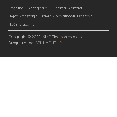
Početna
Kategorije
O nama
Kontakt
Uvjeti korištenja
Pravilnik privatnosti
Dostava
Način plaćanja
Copyright © 2020. KMC Electronics d.o.o.
Dizajn i izrada:
APLIKACIJE
.HR