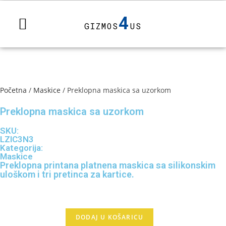
4
GIZMOS
US
Početna
/
Maskice
/ Preklopna maskica sa uzorkom
Preklopna maskica sa uzorkom
SKU:
LZIC3N3
Kategorija:
Maskice
Preklopna printana platnena maskica sa silikonskim
uloškom i tri pretinca za kartice.
70,00
kn
DODAJ U KOŠARICU