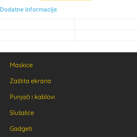
Dodatne informacije
MODEL
NOTE 10
PROIZVOĐAČ
SAMSUNG
Maskice
Zaštita ekrana
Punjači i kablovi
Slušalice
Gadgeti