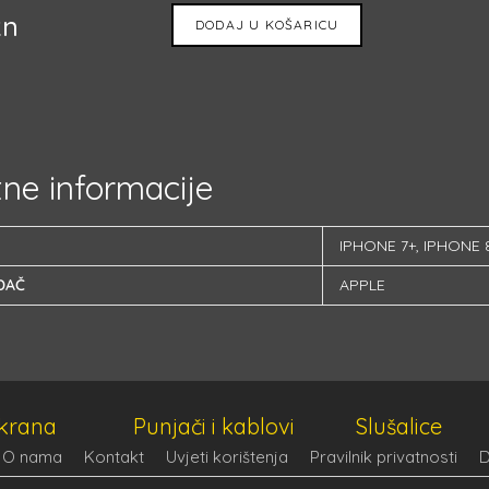
kn
DODAJ U KOŠARICU
ne informacije
IPHONE 7+
,
IPHONE 
ĐAČ
APPLE
ekrana
Punjači i kablovi
Slušalice
O nama
Kontakt
Uvjeti korištenja
Pravilnik privatnosti
D