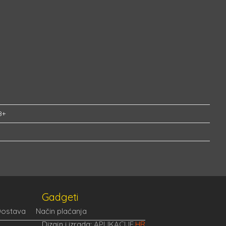
8+
Gadgeti
ostava
Način plaćanja
Dizajn i izrada:
APLIKACIJE
.HR