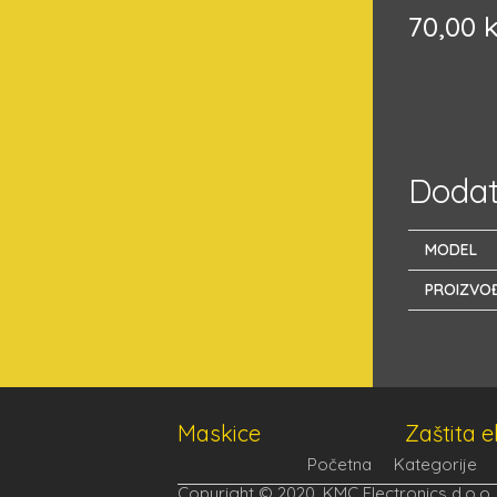
70,00
Dodat
MODEL
PROIZVO
Maskice
Zaštita 
Početna
Kategorije
Copyright © 2020. KMC Electronics d.o.o.