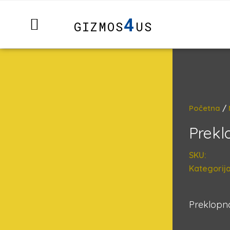
4
GIZMOS
US
Početna
/
Prekl
SKU:
Kategorija
Preklopna