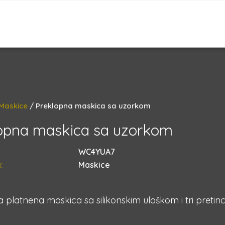
Maskice
/ Preklopna maskica sa uzorkom
opna maskica sa uzorkom
WC4YUA7
:
Maskice
 platnena maskica sa silikonskim uloškom i tri pretinc