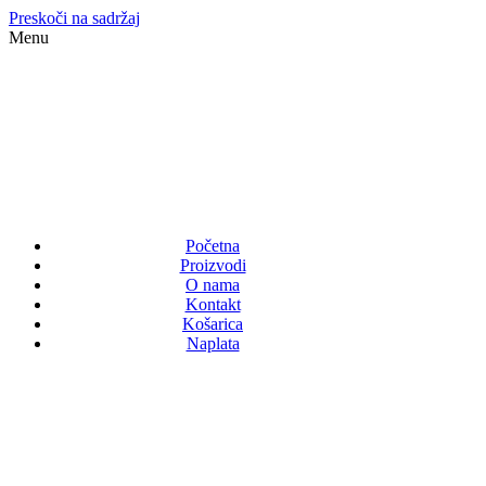
Preskoči na sadržaj
Menu
Početna
Proizvodi
O nama
Kontakt
Košarica
Naplata