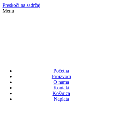
Preskoči na sadržaj
Menu
Početna
Proizvodi
O nama
Kontakt
Košarica
Naplata