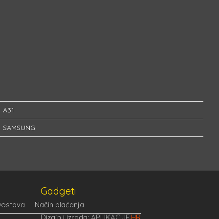
A31
SAMSUNG
Gadgeti
ostava
Način plaćanja
Dizajn i izrada:
APLIKACIJE
.HR