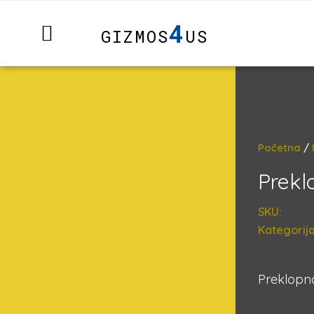
4
GIZMOS
US
Početna
/
Prekl
SKU:
Kategorija
Preklopna