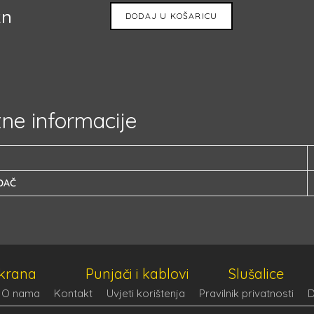
kn
DODAJ U KOŠARICU
ne informacije
ĐAČ
ekrana
Punjači i kablovi
Slušalice
O nama
Kontakt
Uvjeti korištenja
Pravilnik privatnosti
D