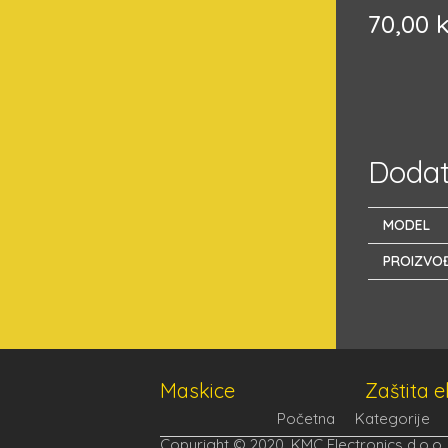
70,00
Dodat
MODEL
PROIZVO
Maskice
Zaštita 
Početna
Kategorije
Copyright © 2020. KMC Electronics d.o.o.