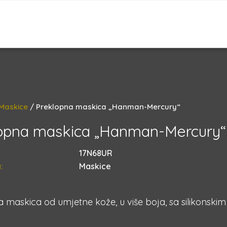
Maskice
/ Preklopna maskica „Hanman-Mercury“
opna maskica „Hanman-Mercury“
17N68UR
:
Maskice
 maskica od umjetne kože, u više boja, sa silikonskim u