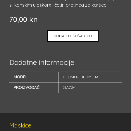
silikonskim uloškom i četiri pretinca za kartice.
70,00
kn
DODAJ U KOŠARICU
Dodatne informacije
MODEL
REDMI 8
,
REDMI 8A
PROIZVOĐAČ
XIAOMI
Maskice