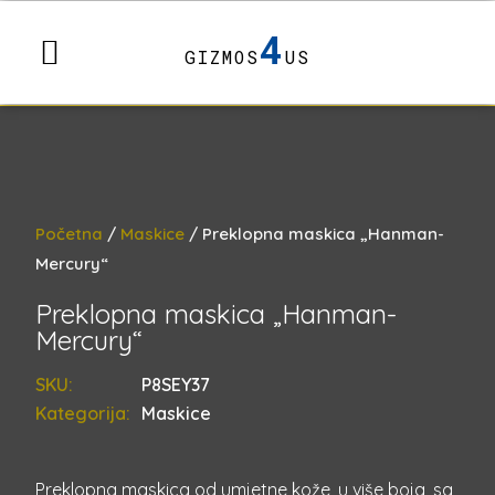
4
GIZMOS
US
Početna
/
Maskice
/ Preklopna maskica „Hanman-
Mercury“
Preklopna maskica „Hanman-
Mercury“
SKU:
P8SEY37
Kategorija:
Maskice
Preklopna maskica od umjetne kože, u više boja, sa