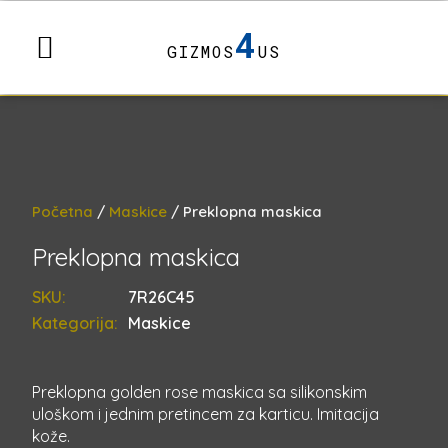
4
GIZMOS
US
Početna
/
Maskice
/ Preklopna maskica
Preklopna maskica
SKU:
7R26C45
Kategorija:
Maskice
Preklopna golden rose maskica sa silikonskim
uloškom i jednim pretincem za karticu. Imitacija
kože.