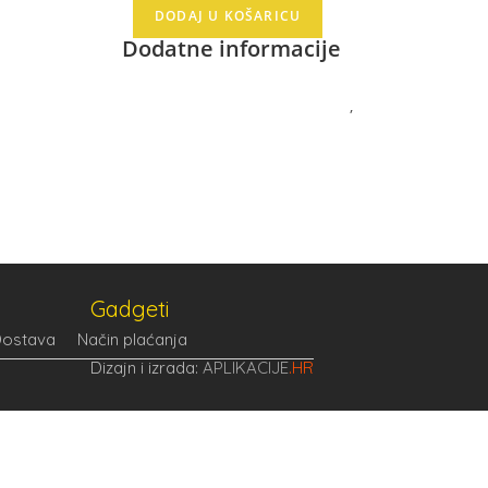
DODAJ U KOŠARICU
Dodatne informacije
MODEL
S9
,
S9+
PROIZVOĐAČ
SAMSUNG
Gadgeti
ostava
Način plaćanja
Dizajn i izrada:
APLIKACIJE
.HR