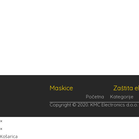
Maskice
Zaštita 
Početna
Kategorije
Copyright © 2020. KMC Electronics d.o.o.
×
×
Košarica