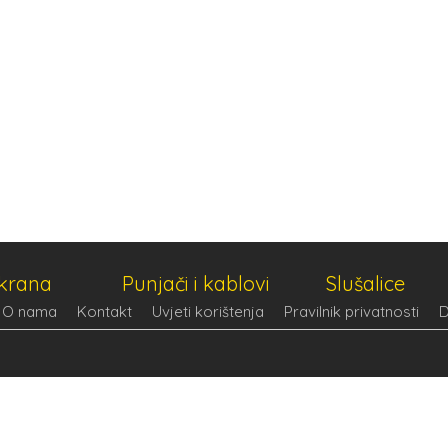
ekrana
Punjači i kablovi
Slušalice
O nama
Kontakt
Uvjeti korištenja
Pravilnik privatnosti
D