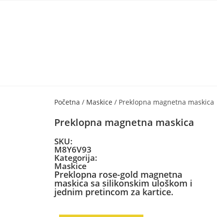
Početna
/
Maskice
/ Preklopna magnetna maskica
Preklopna magnetna maskica
SKU:
M8Y6V93
Kategorija:
Maskice
Preklopna rose-gold magnetna
maskica sa silikonskim uloškom i
jednim pretincom za kartice.
70,00
kn