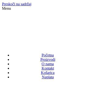
Preskoči na sadržaj
Menu
Početna
Proizvodi
O nama
Kontakt
Košarica
Naplata