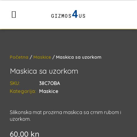
4
GIZMOS
US
Početna
/
Maskice
/ Maskica sa uzorkom
Maskica sa uzorkom
SKU:
38C7OBA
Kategorija:
Maskice
Silikonska mat prozirna maskica sa crnim rubom i
uzorkom.
60,00
kn