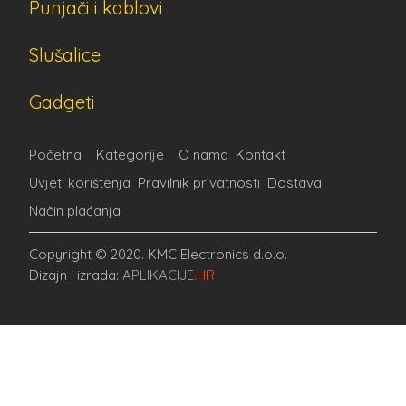
Punjači i kablovi
Slušalice
Gadgeti
Početna
Kategorije
O nama
Kontakt
Uvjeti korištenja
Pravilnik privatnosti
Dostava
Način plaćanja
Copyright © 2020. KMC Electronics d.o.o.
Dizajn i izrada:
APLIKACIJE
.HR