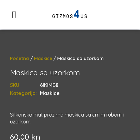
4
GIZMOS
US
Početna
/
Maskice
/ Maskica sa uzorkom
Maskica sa uzorkom
SKU:
6IKIMB8
Kategorija:
Maskice
Silikonska mat prozirna maskica sa crnim rubom i
uzorkom.
60,00
kn