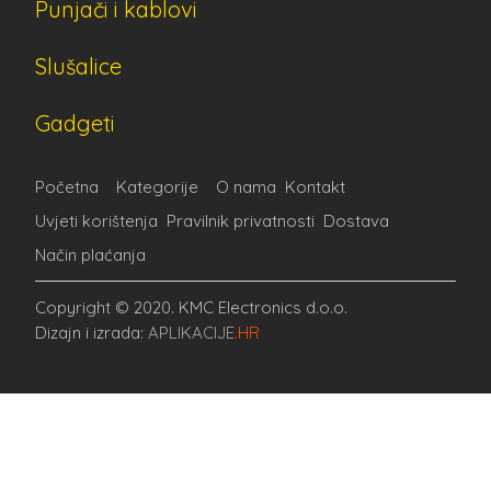
Punjači i kablovi
Slušalice
Gadgeti
Početna
Kategorije
O nama
Kontakt
Uvjeti korištenja
Pravilnik privatnosti
Dostava
Način plaćanja
Copyright © 2020. KMC Electronics d.o.o.
Dizajn i izrada:
APLIKACIJE
.HR