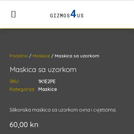
4
GIZMOS
US
Početna
/
Maskice
/ Maskica sa uzorkom
Maskica sa uzorkom
SKU:
1K1E2PE
Kategorija:
Maskice
Silikonska maskica sa uzorkom ovna i cvjetićima.
60,00
kn