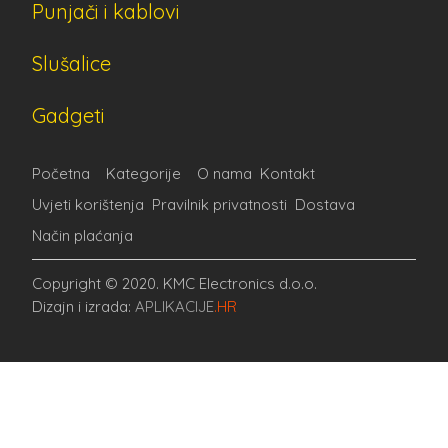
Punjači i kablovi
Slušalice
Gadgeti
Početna
Kategorije
O nama
Kontakt
Uvjeti korištenja
Pravilnik privatnosti
Dostava
Način plaćanja
Copyright © 2020. KMC Electronics d.o.o.
Dizajn i izrada:
APLIKACIJE
.HR