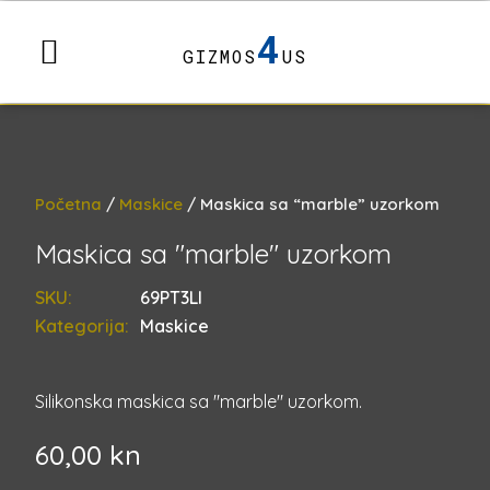
4
GIZMOS
US
Početna
/
Maskice
/ Maskica sa “marble” uzorkom
Maskica sa "marble" uzorkom
SKU:
69PT3LI
Kategorija:
Maskice
Silikonska maskica sa "marble" uzorkom.
60,00
kn