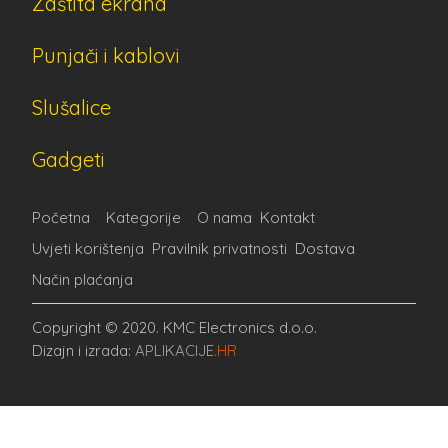
Zaštita ekrana
Punjači i kablovi
Slušalice
Gadgeti
Početna
Kategorije
O nama
Kontakt
Uvjeti korištenja
Pravilnik privatnosti
Dostava
Način plaćanja
Copyright © 2020. KMC Electronics d.o.o.
Dizajn i izrada:
APLIKACIJE
.HR