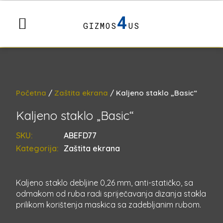
4
GIZMOS
US
Početna
/
Zaštita ekrana
/ Kaljeno staklo „Basic“
Kaljeno staklo „Basic“
SKU:
ABEFD77
Kategorija:
Zaštita ekrana
Kaljeno staklo debljine 0,26 mm, anti-statičko, sa
odmakom od ruba radi spriječavanja dizanja stakla
prilikom korištenja maskica sa zadebljanim rubom.