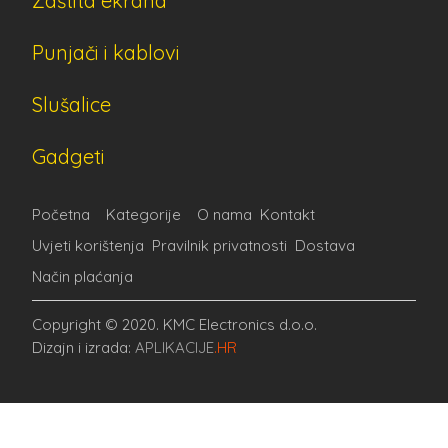
Zaštita ekrana
Punjači i kablovi
Slušalice
Gadgeti
Početna
Kategorije
O nama
Kontakt
Uvjeti korištenja
Pravilnik privatnosti
Dostava
Način plaćanja
Copyright © 2020. KMC Electronics d.o.o.
Dizajn i izrada:
APLIKACIJE
.HR