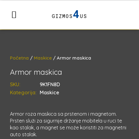
4
GIZMOS
US
Početna
/
Maskice
/ Armor maskica
Armor maskica
SKU:
9K1FN8D
Kategorija:
Maskice
Armor roza maskica sa prstenom i magnetom.
Prsten služi za sigurnije držanje mobitela u ruci te
kao stalak, a magnet se može koristiti za magnetni
auto stalak.