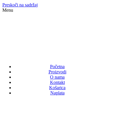
Preskoči na sadržaj
Menu
Početna
Proizvodi
O nama
Kontakt
Košarica
Naplata