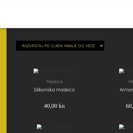
Maskice
Ma
Silikonska maskica
Armor
40,00
kn
60