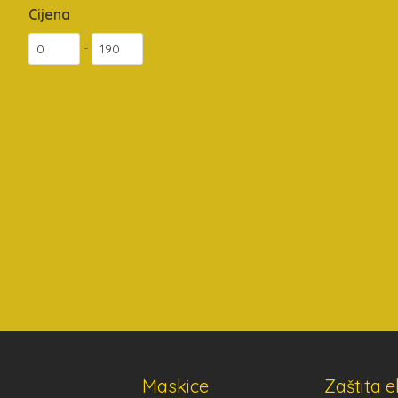
Cijena
-
Maskice
Zaštita 