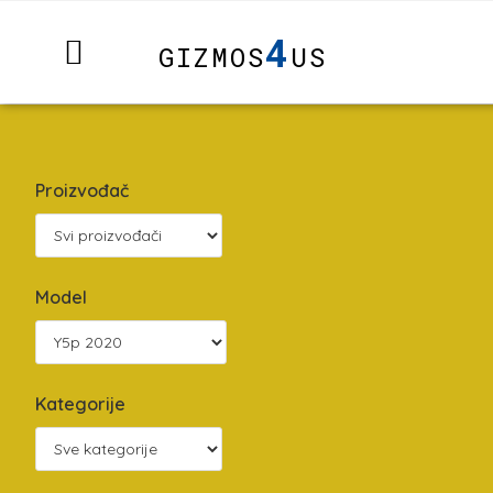
4
GIZMOS
US
Proizvođač
Model
Kategorije