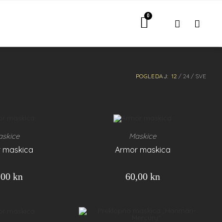
POGLEDAJ:
12
24
SVE
skice
Maskice
 maskica
Armor maskica
,00
kn
60,00
kn