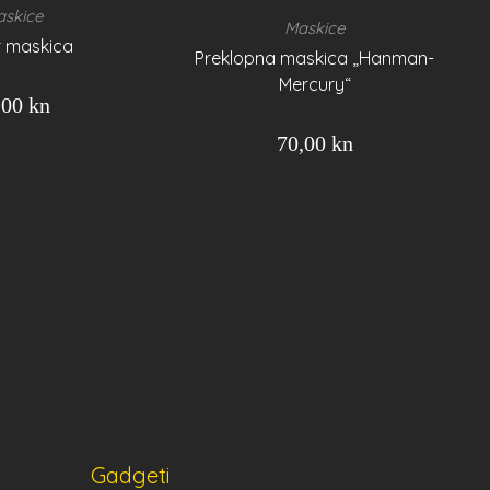
skice
Maskice
 maskica
Preklopna maskica „Hanman-
Mercury“
,00
kn
70,00
kn
Gadgeti