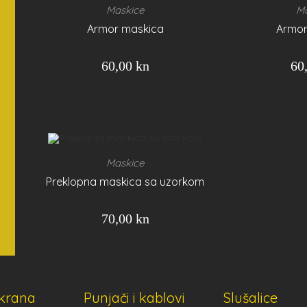
Maskice
Ma
Armor maskica
Armor
60,00
kn
60
Maskice
Preklopna maskica sa uzorkom
70,00
kn
ekrana
Punjači i kablovi
Slušalice